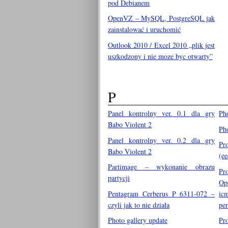
pod Debianem
OpenVZ – MySQL, PostgreSQL jak
zainstalować i uruchomić
Outlook 2010 / Excel 2010 „plik jest
uszkodzony i nie moze byc otwarty”
P
Panel kontrolny ver. 0.1 dla gry
Pho
Babo Violent 2
Ph
Panel kontrolny ver. 0.2 dla gry
Pr
Babo Violent 2
(e
Partimage – wykonanie obrazu
Pr
partycji
Op
Pentagram Cerberus P 6311-072 –
ic
czyli jak to nie działa
pe
Photo gallery update
Pr