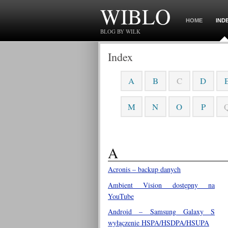
WIBLO
HOME
IND
BLOG BY WILK
Index
A
B
C
D
M
N
O
P
A
Acronis – backup danych
Ambient Vision dostępny na
YouTube
Android – Samsung Galaxy S
wyłączenie HSPA/HSDPA/HSUPA