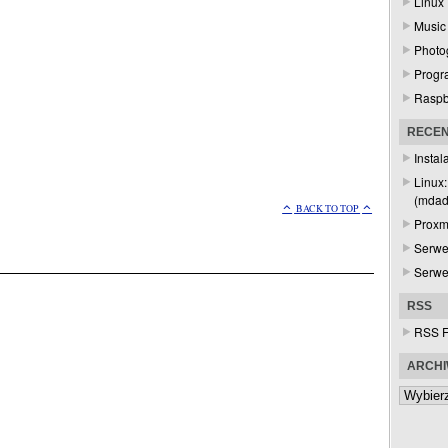
Linux
Music
Photo
Progr
Raspb
RECEN
Instal
Linux
(mda
BACK TO TOP
Proxm
Serwe
Serwe
RSS
RSS 
ARCH
Archiwa