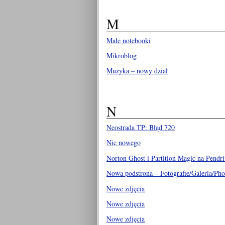
M
Małe notebooki
Mikroblog
Muzyka – nowy dział
N
Neostrada TP: Błąd 720
Nic nowego
Norton Ghost i Partition Magic na Pendr
Nowa podstrona – Fotografie/Galeria/Ph
Nowe zdjęcia
Nowe zdjęcia
Nowe zdjęcia