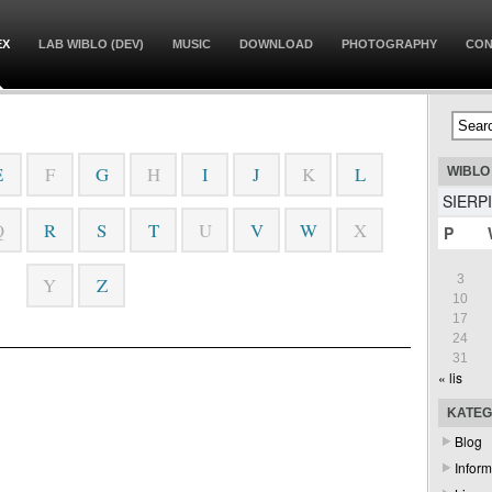
EX
LAB WIBLO (DEV)
MUSIC
DOWNLOAD
PHOTOGRAPHY
CON
E
F
G
H
I
J
K
L
WIBLO
SIERP
Q
R
S
T
U
V
W
X
P
3
Y
Z
10
17
24
31
« lis
KATEG
Blog
Inform