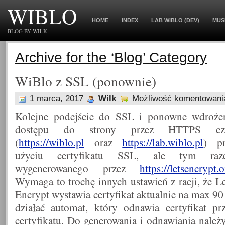
WIBLO
HOME
INDEX
LAB WIBLO (DEV)
MUS
BLOG BY WILK
Archive for the ‘Blog’ Category
WiBlo z SSL (ponownie)
1 marca, 2017
Wilk
Możliwość komentowan
Kolejne podejście do SSL i ponowne wdroże
dostępu do strony przez HTTPS czy
(
https://wiblo.pl
oraz
https://lab.wiblo.pl
) p
użyciu certyfikatu SSL, ale tym raz
wygenerowanego przez
https://letsencrypt.
Wymaga to trochę innych ustawień z racji, że Le
Encrypt wystawia certyfikat aktualnie na max 90
działać automat, który odnawia certyfikat p
certyfikatu. Do generowania i odnawiania należy