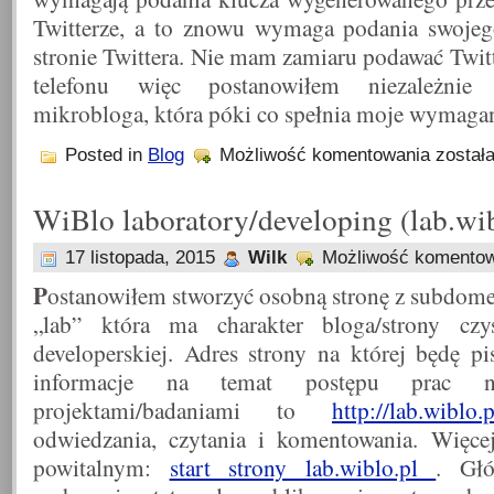
Twitterze, a to znowu wymaga podania swojeg
stronie Twittera. Nie mam zamiaru podawać Twi
telefonu więc postanowiłem niezależnie
mikrobloga, która póki co spełnia moje wymagan
Mikroblog
Posted in
Blog
Możliwość komentowania
został
WiBlo laboratory/developing (lab.wib
17 listopada, 2015
Wilk
Możliwość komento
P
ostanowiłem stworzyć osobną stronę z subdom
„lab” która ma charakter bloga/strony czy
developerskiej. Adres strony na której będę pi
informacje na temat postępu prac n
projektami/badaniami to
http://lab.wiblo.p
odwiedzania, czytania i komentowania. Więce
powitalnym:
start strony lab.wiblo.pl
. Gł