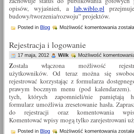
zachowuje status do publikowania gotowych p
opisów, wyjaśnień, a
lab.wiblo.pl
przejmuje
budowy/tworzenia/rozwoju” projektów.
WiBlo
Posted in
Blog
Możliwość komentowania
został
laboratory
(lab.wiblo.p
Rejestracja i logowanie
17 maja, 2012
Wilk
Możliwość komentowan
Z
ostała włączona możliwość rejestra
użytkowników. Od teraz można się swobod
rejestrować korzystając z formularza dostępne
prawym bocznym menu (pod kalendarzem). 
tych, których zapomnieli/nie pamiętają h
formularz umożliwia zresetowanie hasła. Zapra
do rejestracji oraz komentowania wpis
Komentować wpisy mogą tylko zarejestrowani uż
Rejestracj
Posted in
Blog
Możliwość komentowania
został