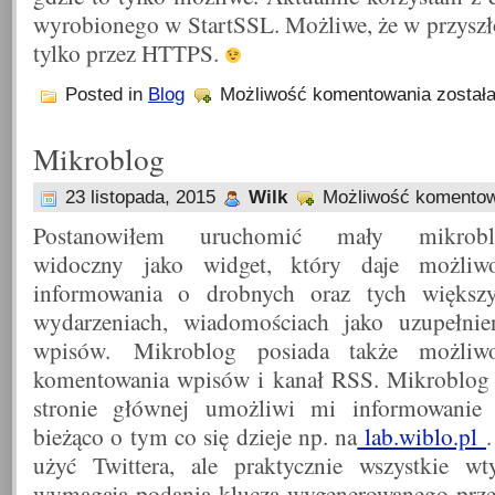
wyrobionego w StartSSL. Możliwe, że w przyszł
tylko przez HTTPS.
Wiblo
Posted in
Blog
Możliwość komentowania
został
teraz
z
SSL
Mikroblog
–
HTTPS
23 listopada, 2015
Wilk
Możliwość komento
Postanowiłem uruchomić mały mikrobl
widoczny jako widget, który daje możliw
informowania o drobnych oraz tych większ
wydarzeniach, wiadomościach jako uzupełnie
wpisów. Mikroblog posiada także możliw
komentowania wpisów i kanał RSS. Mikroblog
stronie głównej umożliwi mi informowanie
bieżąco o tym co się dzieje np. na
lab.wiblo.pl
użyć Twittera, ale praktycznie wszystkie w
wymagają podania klucza wygenerowanego przez