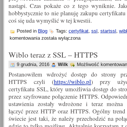
nastąpi. Czas pokaże co z tego wyniknie. Jak
hobbystycznie to nie planuję zakupu certyfika
coś się uda wymyślić w tej kwestii.
Posted in
Blog
Tags:
certyfikat
,
ssl
,
startssl
,
wib
Brak
komentowania
została wyłączona
zaufania
dla
StartSSL
Wiblo teraz z SSL – HTTPS
(Chrome,
FireFox)
9 grudnia, 2016
Wilk
Możliwość komentowa
Postanowiłem wdrożyć dostęp do strony pr
HTTPS czyli (
https://wiblo.pl
) przy użyc
certyfikatu SSL, który umożliwia dostęp do str
przez szyfrowane połączenie HTTPS. Odpowied
ustawienia zostały wdrożone i teraz można 
łączyć przez HTTP oraz HTTPS. Ogólny trend
świecie jest taki, że należy przechodzić na poł
gdzie to tylko możliwe. Aktualnie korzystam z