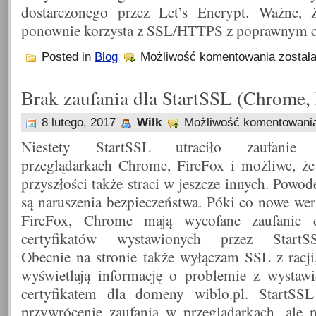
dostarczonego przez Let’s Encrypt. Ważne, ż
ponownie korzysta z SSL/HTTPS z poprawnym c
WiBlo
Posted in
Blog
Możliwość komentowania
został
z
SSL
(ponownie)
Brak zaufania dla StartSSL (Chrome,
8 lutego, 2017
Wilk
Możliwość komentowan
Niestety StartSSL utraciło zaufanie
przeglądarkach Chrome, FireFox i możliwe, ż
przyszłości także straci w jeszcze innych. Powo
są naruszenia bezpieczeństwa. Póki co nowe wer
FireFox, Chrome mają wycofane zaufanie 
certyfikatów wystawionych przez StartS
Obecnie na stronie także wyłączam SSL z racji,
wyświetlają informację o problemie z wystaw
certyfikatem dla domeny wiblo.pl. StartSSL
przywrócenie zaufania w przeglądarkach, ale