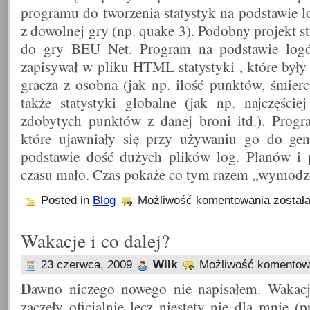
programu do tworzenia statystyk na podstawie 
z dowolnej gry (np. quake 3). Podobny projekt
do gry BEU Net. Program na podstawie logó
zapisywał w pliku HTML statystyki , które były
gracza z osobna (jak np. ilość punktów, śmierci
także statystyki globalne (jak np. najczęście
zdobytych punktów z danej broni itd.). Prog
które ujawniały się przy używaniu go do gen
podstawie dość dużych plików log. Planów i 
czasu mało. Czas pokaże co tym razem „wymodze
Nic
Posted in
Blog
Możliwość komentowania
został
nowego
Wakacje i co dalej?
23 czerwca, 2009
Wilk
Możliwość komento
D
awno niczego nowego nie napisałem. Wakacj
zaczęły oficjalnie lecz niestety nie dla mnie (pr