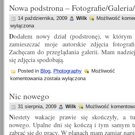
Nowa podstrona – Fotografie/Galeria
14 października, 2009
Wilk
Możliwość kome
wyłączona
D
odałem nowy dział (podstronę), w którym
zamieszczać moje autorskie zdjęcia fotografi
Zachęcam do przeglądania galerii. Mam nadziej
się zdjęcia spodobają.
Posted in
Blog
,
Photography
Możliwość
Nowa
komentowania
została wyłączona
podstrona
–
Fotografie/Galeria/Photography
Nic nowego
31 sierpnia, 2009
Wilk
Możliwość komentow
N
iestety wakacje prawie się skończyły, a t
nowego. Upalne dni się kończą i tym samym t
zabrać się do pracy. W planach mam zamiar napi