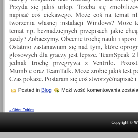
Przyda się jakiś urlop. Trzeba się zmobilizo
napisać coś ciekawego. Może coś na temat nL
tworzenia własnej instalacji Windows? Może t
temat np. beznadziejnych przepisach jakie chc
jazdy? Zobaczymy. Obecnie trochę nauki i sporo 
Ostatnio zastanawiam się nad tym, które opr
głosowych dla graczy jest lepsze. TeamSpeak 2
jednak trochę przegrywa z Ventrilo. Pozos
Mumble oraz TeamTalk. Może zrobić jakiś test 
Czas pokaże. Postaram się coś stworzyć/napisać 
Wakacje
Posted in
Blog
Możliwość komentowania
został
i
co
dalej?
« Older Entries
Copyright ©
W