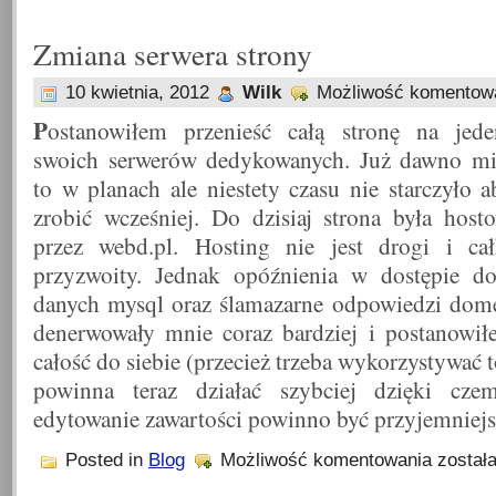
i
logowanie
Zmiana serwera strony
10 kwietnia, 2012
Wilk
Możliwość komentow
P
ostanowiłem przenieść całą stronę na jed
swoich serwerów dedykowanych. Już dawno m
to w planach ale niestety czasu nie starczyło a
zrobić wcześniej. Do dzisiaj strona była host
przez webd.pl. Hosting nie jest drogi i ca
przyzwoity. Jednak opóźnienia w dostępie d
danych mysql oraz ślamazarne odpowiedzi do
denerwowały mnie coraz bardziej i postanowi
całość do siebie (przecież trzeba wykorzystywać 
powinna teraz działać szybciej dzięki cze
edytowanie zawartości powinno być przyjemniej
Zmiana
Posted in
Blog
Możliwość komentowania
został
serwera
strony