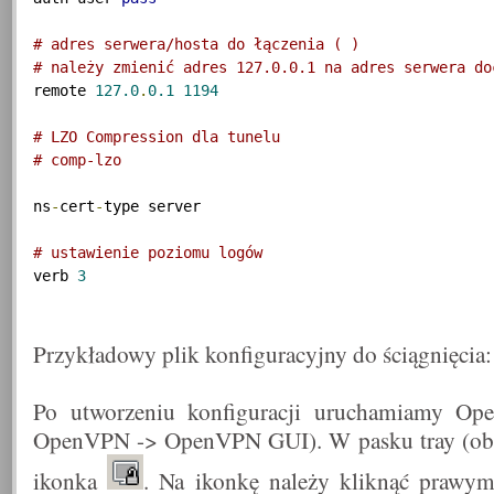
# adres serwera/hosta do łączenia (
)
# należy zmienić adres 127.0.0.1 na adres serwera do
remote 
127.0
.
0.1
1194
# LZO Compression dla tunelu
# comp-lzo
ns
-
cert
-
type server

# ustawienie poziomu logów
verb 
3
Przykładowy plik konfiguracyjny do ściągnięcia
Po utworzeniu konfiguracji uruchamiamy Op
OpenVPN -> OpenVPN GUI). W pasku tray (obok
ikonka
. Na ikonkę należy kliknąć prawym