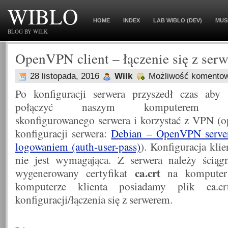
WIBLO
HOME
INDEX
LAB WIBLO (DEV)
MUS
BLOG BY WILK
OpenVPN client – łączenie się z s
28 listopada, 2016
Wilk
Możliwość komento
Po konfiguracji serwera przyszedł czas aby 
połączyć naszym komputerem 
skonfigurowanego serwera i korzystać z VPN (o
konfiguracji serwera:
Debian – OpenVPN serve
logowaniem (auth-user-pass)
). Konfiguracja klie
nie jest wymagająca. Z serwera należy ściąg
ca.crt
wygenerowany certyfikat
na komputer 
komputerze klienta posiadamy plik ca.c
konfiguracji/łączenia się z serwerem.