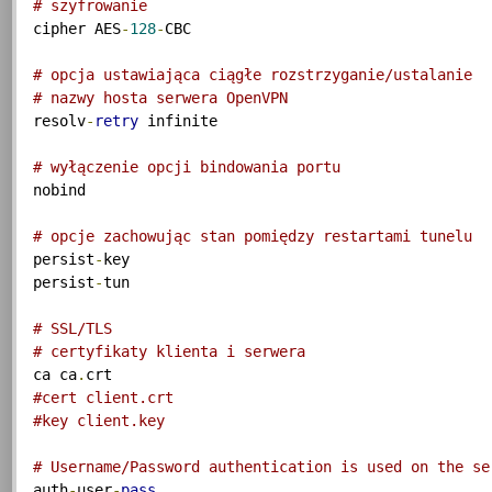
# szyfrowanie
cipher AES
-
128
-
CBC

# opcja ustawiająca ciągłe rozstrzyganie/ustalanie 
# nazwy hosta serwera OpenVPN
resolv
-
retry
 infinite

# wyłączenie opcji bindowania portu
nobind

# opcje zachowując stan pomiędzy restartami tunelu
persist
-
key

persist
-
tun

# SSL/TLS
# certyfikaty klienta i serwera
ca ca
.
#cert client.crt
#key client.key
# Username/Password authentication is used on the se
auth
-
user
-
pass