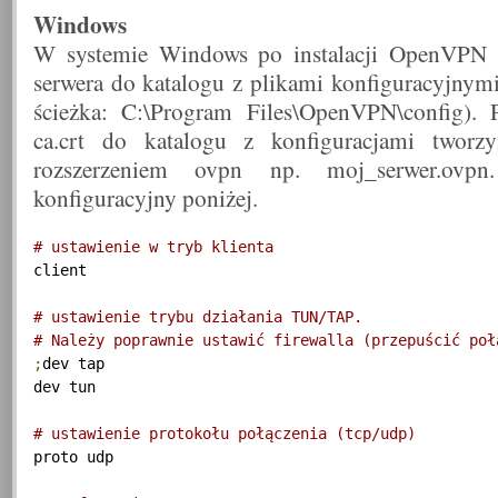
Windows
W systemie Windows po instalacji OpenVPN 
serwera do katalogu z plikami konfiguracyjn
ścieżka: C:\Program Files\OpenVPN\config). 
ca.crt do katalogu z konfiguracjami tworz
rozszerzeniem ovpn np. moj_serwer.ovpn
konfiguracyjny poniżej.
# ustawienie w tryb klienta
client

# ustawienie trybu działania TUN/TAP. 
# Należy poprawnie ustawić firewalla (przepuścić poł
;
dev tap

dev tun

# ustawienie protokołu połączenia (tcp/udp)
proto udp
