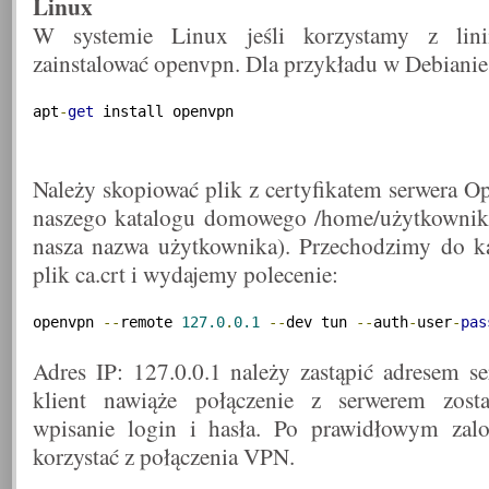
Linux
W systemie Linux jeśli korzystamy z lin
zainstalować openvpn. Dla przykładu w Debianie
apt
-
get
 install openvpn
Należy skopiować plik z certyfikatem serwera O
naszego katalogu domowego /home/użytkownik 
nasza nazwa użytkownika). Przechodzimy do k
plik ca.crt i wydajemy polecenie:
openvpn 
--
remote 
127.0
.
0.1
--
dev tun 
--
auth
-
user
-
pas
Adres IP: 127.0.0.1 należy zastąpić adresem s
klient nawiąże połączenie z serwerem zost
wpisanie login i hasła. Po prawidłowym za
korzystać z połączenia VPN.