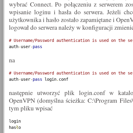
wybrać Connect. Po połączeniu z serwerem zo
wpisanie loginu i hasła do serwera. Jeżeli c
użytkownika i hasło zostało zapamiętane i Ope
logował do serwera należy w konfiguracji zmienić
# Username/Password authentication is used on the se
auth
-
user
-
pass
na
# Username/Password authentication is used on the se
auth
-
user
-
pass
 login
.
conf
następnie utworzyć plik login.conf w katal
OpenVPN (domyślna ścieżka: C:\Program Files
tym pliku wpisać
login

has
ł
o